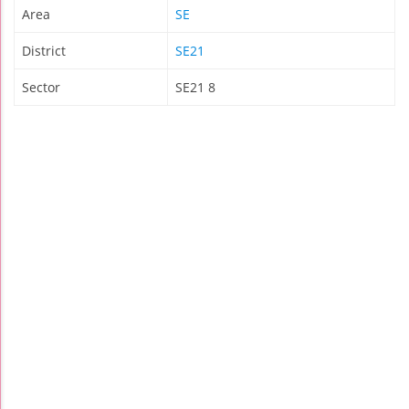
Area
SE
District
SE21
Sector
SE21 8