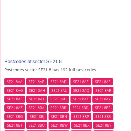
Postcodes of sector SE21 8
Postcodes sector SE21 8 has 192 full postcodes
SE21 8AA
SE21 8AB
SE21 8AD
SE21 8AE
SE21 8AF
SE21 8AG
SE21 8AH
SE21 8AL
SE21 8AQ
SE21 8AR
SE21 8AS
SE21 8AT
SE21 8AU
SE21 8AX
SE21 8AY
SE21 8AZ
SE21 8BA
SE21 8BB
SE21 8BD
SE21 8BE
SE21 8BG
SE21 8BJ
SE21 8BN
SE21 8BP
SE21 8BS
SE21 8BT
SE21 8BU
SE21 8BW
SE21 8BX
SE21 8BY