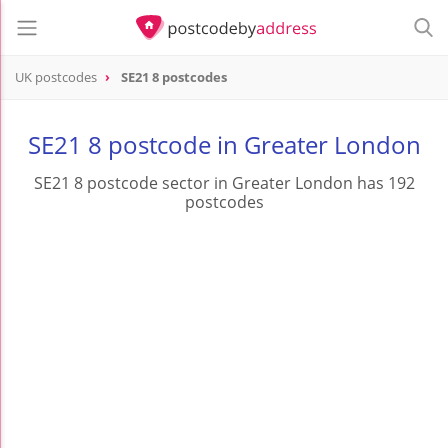
UK postcodes
SE21 8 postcodes
postcode
SE21 8
SE21 8 postcode in Greater London
SE21 8 postcode sector in Greater London has 192
postcodes