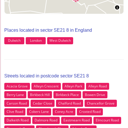
Places located in sector SE21 8 in England
Dulwich
London
West Dulwich
Streets located in postcode sector SE21 8
Acacia Grove
Alleyn Crescent
Alleyn Park
Alleyn Road
Berry Lane
Birkbeck Hill
Birkbeck Place
Bowen Drive
Carson Road
Cedar Close
Chalford Road
Chancellor Grove
Clive Road
Cokers Lane
Coney Acre
Croxted Road
Dalkeith Road
Dalmore Road
Eastmearn Road
Elmcourt Road