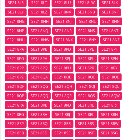
SE21 8LS
SE21 8LT
SE21 8LU
SE21 8LW
SE21 8LX
SE21 8LY
SE21 8LZ
SE21 8NA
SE21 8NB
SE21 8NF
SE21 8NG
SE21 8NH
SE21 8NJ
SE21 8NL
SE21 8NN
SE21 8NP
SE21 8NQ
SE21 8NR
SE21 8NS
SE21 8NT
SE21 8NU
SE21 8NW
SE21 8NX
SE21 8NY
SE21 8NZ
SE21 8PA
SE21 8PB
SE21 8PD
SE21 8PE
SE21 8PF
SE21 8PG
SE21 8PH
SE21 8PJ
SE21 8PL
SE21 8PN
SE21 8PP
SE21 8PQ
SE21 8PU
SE21 8PX
SE21 8PY
SE21 8PZ
SE21 8QA
SE21 8QB
SE21 8QD
SE21 8QE
SE21 8QF
SE21 8QG
SE21 8QH
SE21 8QJ
SE21 8QL
SE21 8QP
SE21 8QQ
SE21 8QR
SE21 8QS
SE21 8QW
SE21 8RA
SE21 8RB
SE21 8RD
SE21 8RE
SE21 8RF
SE21 8RG
SE21 8RH
SE21 8RJ
SE21 8RL
SE21 8RN
SE21 8RP
SE21 8RQ
SE21 8RR
SE21 8RS
SE21 8RW
SE21 8SB
SE21 8SD
SE21 8SE
SE21 8SF
SE21 8SG