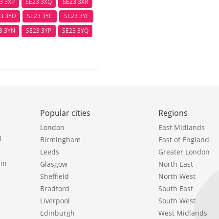
3 3XP
SE23 3XQ
SE23 3XR
3 3YD
SE23 3YE
SE23 3YF
3 3YN
SE23 3YP
SE23 3YQ
Popular cities
Regions
London
East Midlands
l
Birmingham
East of England
Leeds
Greater London
in
Glasgow
North East
Sheffield
North West
Bradford
South East
Liverpool
South West
Edinburgh
West Midlands