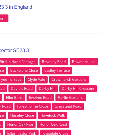
23 3 in England
on
 sector SE23 3
Bird In Hand Passage
Boveney Road
Bowmans Lea
ose
Buckstone Close
Cadley Terrace
lyde Terrace
Clyde Vale
Crowmarsh Gardens
oad
David's Road
Derby Hill
Derby Hill Crescent
Eliot Bank
Ewelme Road
Fairlie Gardens
ll Road
Forestholme Close
Greystead Road
ose
Haseley Close
Havelock Walk
k
Honor Oak Rise
Honor Oak Road
e
Julian Taylor Path
Knapdale Close