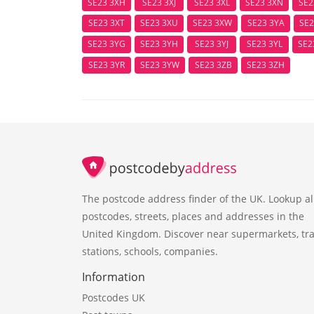
SE23 3XH
SE23 3XJ
SE23 3XL
SE23 3XN
SE2
SE23 3XT
SE23 3XU
SE23 3XW
SE23 3YA
SE2
SE23 3YG
SE23 3YH
SE23 3YJ
SE23 3YL
SE2
SE23 3YR
SE23 3YW
SE23 3ZB
SE23 3ZH
The postcode address finder of the UK. Lookup al
postcodes, streets, places and addresses in the
United Kingdom. Discover near supermarkets, tra
stations, schools, companies.
Information
Postcodes UK