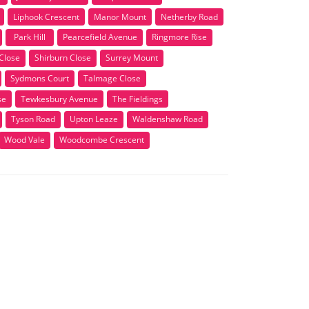
Liphook Crescent
Manor Mount
Netherby Road
Park Hill
Pearcefield Avenue
Ringmore Rise
Close
Shirburn Close
Surrey Mount
Sydmons Court
Talmage Close
se
Tewkesbury Avenue
The Fieldings
Tyson Road
Upton Leaze
Waldenshaw Road
Wood Vale
Woodcombe Crescent