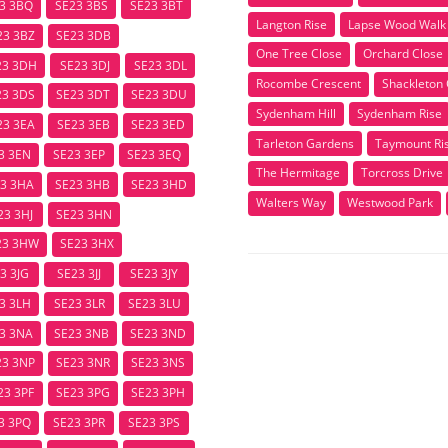
3 3BQ
SE23 3BS
SE23 3BT
Langton Rise
Lapse Wood Walk
23 3BZ
SE23 3DB
One Tree Close
Orchard Close
23 3DH
SE23 3DJ
SE23 3DL
Rocombe Crescent
Shackleton 
23 3DS
SE23 3DT
SE23 3DU
Sydenham Hill
Sydenham Rise
23 3EA
SE23 3EB
SE23 3ED
Tarleton Gardens
Taymount Ri
3 3EN
SE23 3EP
SE23 3EQ
The Hermitage
Torcross Drive
3 3HA
SE23 3HB
SE23 3HD
Walters Way
Westwood Park
23 3HJ
SE23 3HN
23 3HW
SE23 3HX
3 3JG
SE23 3JJ
SE23 3JY
3 3LH
SE23 3LR
SE23 3LU
3 3NA
SE23 3NB
SE23 3ND
23 3NP
SE23 3NR
SE23 3NS
23 3PF
SE23 3PG
SE23 3PH
3 3PQ
SE23 3PR
SE23 3PS