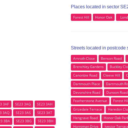
Places located in sector SE
Forest Hill
Honor Oak
Lond
Streets located in postcode
Amroth Close
Benson Road
Brenchley Gardens
Buckley Cl
Canonbie Road
Cleeve Hill
C
Dartmouth Place
Dartmouth R
Devonshire Road
Dunoon Road
Featherstone Avenue
Forest Hi
3 3AF
SE23 3AG
SE23 3AH
Grizedale Terrace
Haredon Cl
3 3AQ
SE23 3AS
SE23 3AT
Hengrave Road
Honor Oak Par
23 3BA
SE23 3BG
SE23 3BH
Horniman Drive
Ivestor Terrac